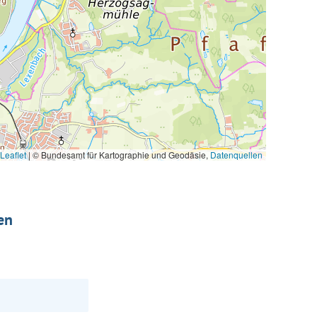
Leaflet
|
© Bundesamt für Kartographie und Geodäsie,
Datenquellen
en