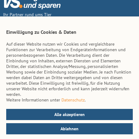
Ihr Partner rund ums Tier
Vertrag widerruf
Einwilligung zu Cookies & Daten
Auf dieser Website nutzen wir Cookies und vergleichbare
Inhalt
Funktionen zur Verarbeitung von Endgeräteinformationen und
personenbezogenen Daten. Die Verarbeitung dient der
Tierarzt-Suche
Einbindung von Inhalten, externen Diensten und Elementen
Dritter, der statistischen Analyse/Messung, personalisierten
Werbung sowie der Einbindung sozialer Medien. Je nach Funktion
Hinweise
werden dabei Daten an Dritte weitergegeben und von diesen
verarbeitet. Diese Einwilligung ist freiwillig, für die Nutzung
AGB
unserer Website nicht erforderlich und kann jederzeit widerrufen
werden.
Impressum
Weitere Informationen unter
Datenschutz
.
Datenschutz
Kontakt
Alle akzeptieren
Ablehnen
© vs. vergleichen-und-sparen.de 2026