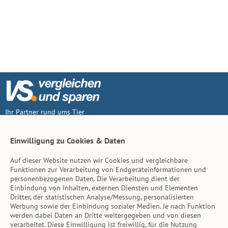
Ihr Partner rund ums Tier
Vertrag widerruf
Einwilligung zu Cookies & Daten
Auf dieser Website nutzen wir Cookies und vergleichbare
Inhalt
Funktionen zur Verarbeitung von Endgeräteinformationen und
personenbezogenen Daten. Die Verarbeitung dient der
Tierarzt-Suche
Einbindung von Inhalten, externen Diensten und Elementen
Dritter, der statistischen Analyse/Messung, personalisierten
Werbung sowie der Einbindung sozialer Medien. Je nach Funktion
Hinweise
werden dabei Daten an Dritte weitergegeben und von diesen
verarbeitet. Diese Einwilligung ist freiwillig, für die Nutzung