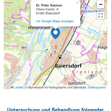
×
−
Dr. Peter Szemes
Obere Karlstr. 9
91083 Baiersdorf
mit Google Maps anzeigen
Leaflet
|
© Bundesamt für Kartographie und Geodäsie,
Datenquellen
Untersuchung und Behandlung folgender