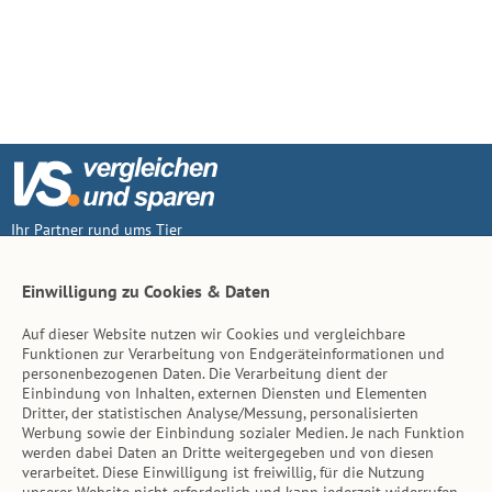
Ihr Partner rund ums Tier
Vertrag widerruf
Einwilligung zu Cookies & Daten
Auf dieser Website nutzen wir Cookies und vergleichbare
Inhalt
Funktionen zur Verarbeitung von Endgeräteinformationen und
personenbezogenen Daten. Die Verarbeitung dient der
Tierarzt-Suche
Einbindung von Inhalten, externen Diensten und Elementen
Dritter, der statistischen Analyse/Messung, personalisierten
Werbung sowie der Einbindung sozialer Medien. Je nach Funktion
Hinweise
werden dabei Daten an Dritte weitergegeben und von diesen
verarbeitet. Diese Einwilligung ist freiwillig, für die Nutzung
AGB