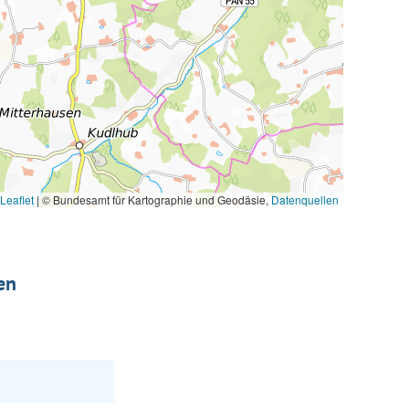
Leaflet
|
© Bundesamt für Kartographie und Geodäsie,
Datenquellen
en