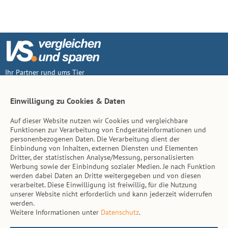
Ihr Partner rund ums Tier
Vertrag widerruf
Einwilligung zu Cookies & Daten
Auf dieser Website nutzen wir Cookies und vergleichbare
Inhalt
Funktionen zur Verarbeitung von Endgeräteinformationen und
personenbezogenen Daten. Die Verarbeitung dient der
Tierarzt-Suche
Einbindung von Inhalten, externen Diensten und Elementen
Dritter, der statistischen Analyse/Messung, personalisierten
Werbung sowie der Einbindung sozialer Medien. Je nach Funktion
Hinweise
werden dabei Daten an Dritte weitergegeben und von diesen
verarbeitet. Diese Einwilligung ist freiwillig, für die Nutzung
AGB
unserer Website nicht erforderlich und kann jederzeit widerrufen
werden.
Impressum
Weitere Informationen unter
Datenschutz
.
Datenschutz
Kontakt