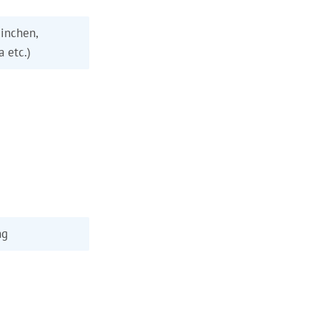
inchen,
a etc.)
ng