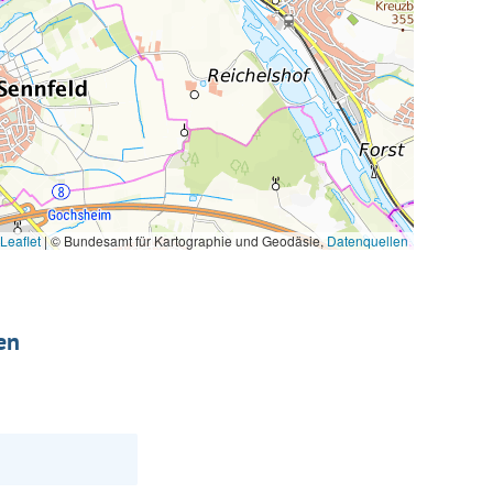
Leaflet
|
© Bundesamt für Kartographie und Geodäsie,
Datenquellen
en