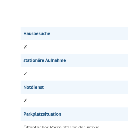
Hausbesuche
✗
stationäre Aufnahme
✓
Notdienst
✗
Parkplatzsituation
Öffentlicher Parkplatz vor der Praxis