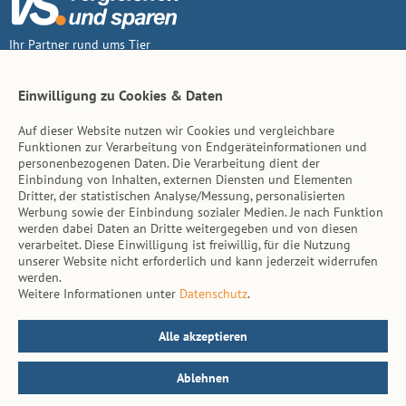
Ihr Partner rund ums Tier
Vertrag widerruf
Einwilligung zu Cookies & Daten
Auf dieser Website nutzen wir Cookies und vergleichbare
Inhalt
Funktionen zur Verarbeitung von Endgeräteinformationen und
personenbezogenen Daten. Die Verarbeitung dient der
Tierarzt-Suche
Einbindung von Inhalten, externen Diensten und Elementen
Dritter, der statistischen Analyse/Messung, personalisierten
Werbung sowie der Einbindung sozialer Medien. Je nach Funktion
Hinweise
werden dabei Daten an Dritte weitergegeben und von diesen
verarbeitet. Diese Einwilligung ist freiwillig, für die Nutzung
AGB
unserer Website nicht erforderlich und kann jederzeit widerrufen
werden.
Impressum
Weitere Informationen unter
Datenschutz
.
Datenschutz
Kontakt
Alle akzeptieren
Ablehnen
© vs. vergleichen-und-sparen.de 2026