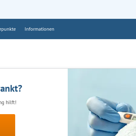
rpunkte
Informationen
rankt?
g hilft!