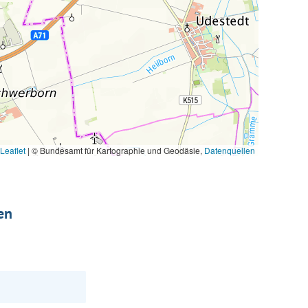
Leaflet
|
© Bundesamt für Kartographie und Geodäsie,
Datenquellen
en