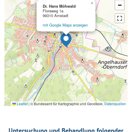
×
−
Dr. Hans Möhwald
Floraweg 1a
99310 Arnstadt
mit Google Maps anzeigen
Leaflet
|
© Bundesamt für Kartographie und Geodäsie,
Datenquellen
Untersuchung und Behandlung folgender