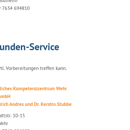
Müllheim
49 7634 694810
tunden-Service
vtl. Vorbereitungen treffen kann.
tliches Kompetenzzentrum Wehr
 GmbH
drich Andres und Dr. Kerstin Stubbe
ttstr. 10-15
Wehr