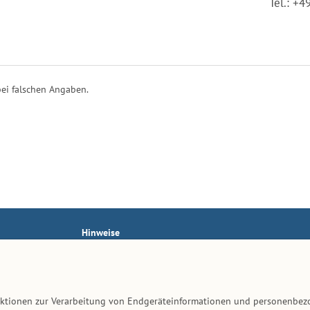
Tel.: +
ei falschen Angaben.
Hinweise
AGB
Impressum
Datenschutz
unktionen zur Verarbeitung von Endgeräteinformationen und personenbez
Kontakt