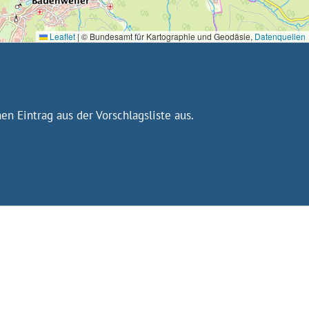
Leaflet
|
© Bundesamt für Kartographie und Geodäsie,
Datenquellen
n Eintrag aus der Vorschlagsliste aus.