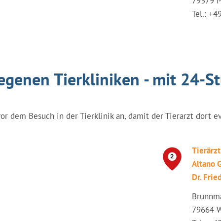
79379 
Tel.: +
egenen Tierkliniken - mit 24-S
vor dem Besuch in der Tierklinik an, damit der Tierarzt dort e
Tierärz
Altano
Dr. Frie
Brunnma
79664 