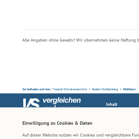
Alle Angaben ohne Gewähr! Wir übernehmen keine Haftung b
Sie befinden sich hier:
Tierarzt-Onlineverzeichnis
Baden-Württemberg
Müllheim
Inhalt
Tierarzt-Suche
Ihr Partner rund ums Tier
Einwilligung zu Cookies & Daten
Vertrag widerruf
Auf dieser Website nutzen wir Cookies und vergleichbare F