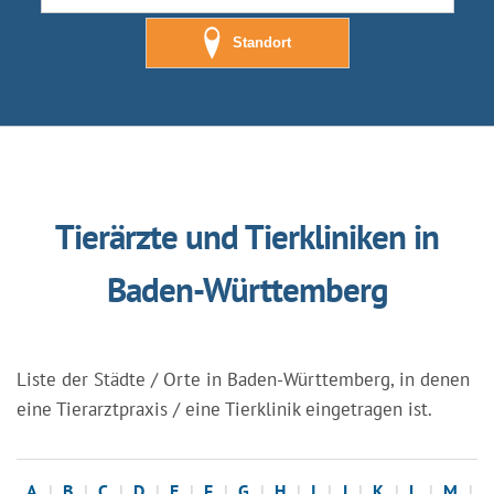
Standort
Tierärzte und Tierkliniken in
Baden-Württemberg
Liste der Städte / Orte in Baden-Württemberg, in denen
eine Tierarztpraxis / eine Tierklinik eingetragen ist.
A
B
C
D
E
F
G
H
I
J
K
L
M