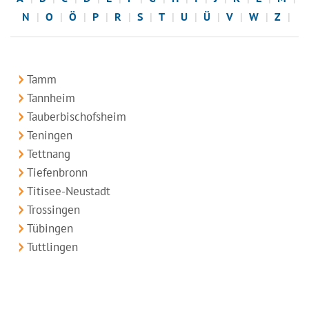
N
O
Ö
P
R
S
T
U
Ü
V
W
Z
Tamm
Tannheim
Tauberbischofsheim
Teningen
Tettnang
Tiefenbronn
Titisee-Neustadt
Trossingen
Tübingen
Tuttlingen