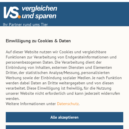
Ihr Partner rund ums Tier
Vertrag widerruf
Einwilligung zu Cookies & Daten
Auf dieser Website nutzen wir Cookies und vergleichbare
Inhalt
Funktionen zur Verarbeitung von Endgeräteinformationen und
personenbezogenen Daten. Die Verarbeitung dient der
Tierarzt-Suche
Einbindung von Inhalten, externen Diensten und Elementen
Dritter, der statistischen Analyse/Messung, personalisierten
Werbung sowie der Einbindung sozialer Medien. Je nach Funktion
Hinweise
werden dabei Daten an Dritte weitergegeben und von diesen
verarbeitet. Diese Einwilligung ist freiwillig, für die Nutzung
AGB
unserer Website nicht erforderlich und kann jederzeit widerrufen
werden.
Impressum
Weitere Informationen unter
Datenschutz
.
Datenschutz
Kontakt
Alle akzeptieren