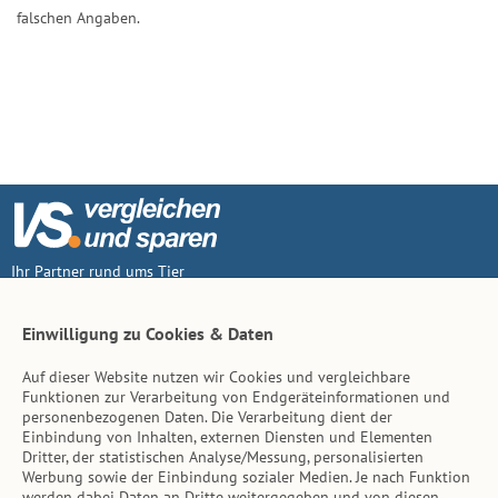
falschen Angaben.
Ihr Partner rund ums Tier
Vertrag widerruf
Einwilligung zu Cookies & Daten
Auf dieser Website nutzen wir Cookies und vergleichbare
Inhalt
Funktionen zur Verarbeitung von Endgeräteinformationen und
personenbezogenen Daten. Die Verarbeitung dient der
Tierarzt-Suche
Einbindung von Inhalten, externen Diensten und Elementen
Dritter, der statistischen Analyse/Messung, personalisierten
Werbung sowie der Einbindung sozialer Medien. Je nach Funktion
Hinweise
werden dabei Daten an Dritte weitergegeben und von diesen