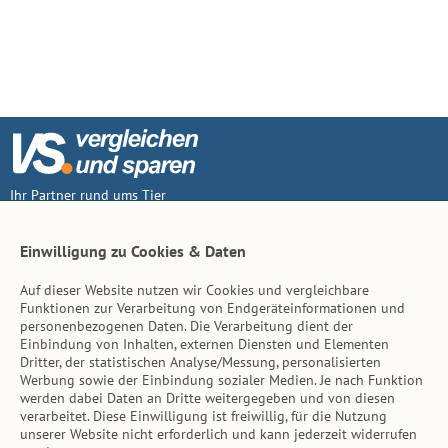
Ihr Partner rund ums Tier
Vertrag widerruf
Einwilligung zu Cookies & Daten
Auf dieser Website nutzen wir Cookies und vergleichbare
Inhalt
Funktionen zur Verarbeitung von Endgeräteinformationen und
personenbezogenen Daten. Die Verarbeitung dient der
Tierarzt-Suche
Einbindung von Inhalten, externen Diensten und Elementen
Dritter, der statistischen Analyse/Messung, personalisierten
Werbung sowie der Einbindung sozialer Medien. Je nach Funktion
Hinweise
werden dabei Daten an Dritte weitergegeben und von diesen
verarbeitet. Diese Einwilligung ist freiwillig, für die Nutzung
AGB
unserer Website nicht erforderlich und kann jederzeit widerrufen