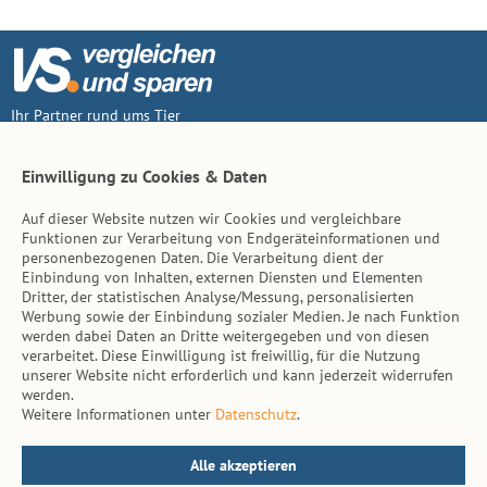
Ihr Partner rund ums Tier
Vertrag widerruf
Einwilligung zu Cookies & Daten
Auf dieser Website nutzen wir Cookies und vergleichbare
Inhalt
Funktionen zur Verarbeitung von Endgeräteinformationen und
personenbezogenen Daten. Die Verarbeitung dient der
Tierarzt-Suche
Einbindung von Inhalten, externen Diensten und Elementen
Dritter, der statistischen Analyse/Messung, personalisierten
Werbung sowie der Einbindung sozialer Medien. Je nach Funktion
Hinweise
werden dabei Daten an Dritte weitergegeben und von diesen
verarbeitet. Diese Einwilligung ist freiwillig, für die Nutzung
AGB
unserer Website nicht erforderlich und kann jederzeit widerrufen
werden.
Impressum
Weitere Informationen unter
Datenschutz
.
Datenschutz
Kontakt
Alle akzeptieren