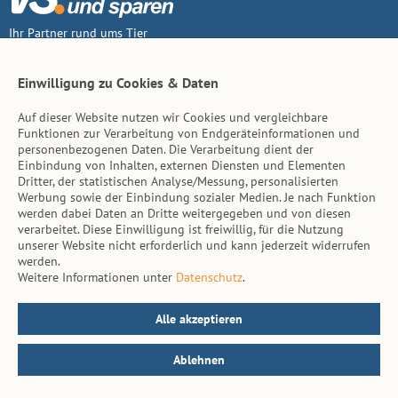
Ihr Partner rund ums Tier
Vertrag widerruf
Einwilligung zu Cookies & Daten
Auf dieser Website nutzen wir Cookies und vergleichbare
Inhalt
Funktionen zur Verarbeitung von Endgeräteinformationen und
personenbezogenen Daten. Die Verarbeitung dient der
Tierarzt-Suche
Einbindung von Inhalten, externen Diensten und Elementen
Dritter, der statistischen Analyse/Messung, personalisierten
Werbung sowie der Einbindung sozialer Medien. Je nach Funktion
Hinweise
werden dabei Daten an Dritte weitergegeben und von diesen
verarbeitet. Diese Einwilligung ist freiwillig, für die Nutzung
AGB
unserer Website nicht erforderlich und kann jederzeit widerrufen
werden.
Impressum
Weitere Informationen unter
Datenschutz
.
Datenschutz
Kontakt
Alle akzeptieren
Ablehnen
© vs. vergleichen-und-sparen.de 2026