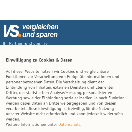
Ihr Partner rund ums Tier
Vertrag widerruf
Einwilligung zu Cookies & Daten
Auf dieser Website nutzen wir Cookies und vergleichbare
Inhalt
Funktionen zur Verarbeitung von Endgeräteinformationen und
personenbezogenen Daten. Die Verarbeitung dient der
Tierarzt-Suche
Einbindung von Inhalten, externen Diensten und Elementen
Dritter, der statistischen Analyse/Messung, personalisierten
Werbung sowie der Einbindung sozialer Medien. Je nach Funktion
Hinweise
werden dabei Daten an Dritte weitergegeben und von diesen
verarbeitet. Diese Einwilligung ist freiwillig, für die Nutzung
AGB
unserer Website nicht erforderlich und kann jederzeit widerrufen
werden.
Impressum
Weitere Informationen unter
Datenschutz
.
Datenschutz