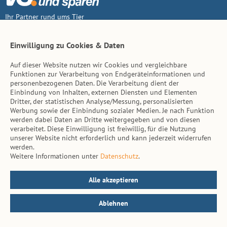
Ihr Partner rund ums Tier
Vertrag widerruf
Einwilligung zu Cookies & Daten
Auf dieser Website nutzen wir Cookies und vergleichbare
Inhalt
Funktionen zur Verarbeitung von Endgeräteinformationen und
personenbezogenen Daten. Die Verarbeitung dient der
Tierarzt-Suche
Einbindung von Inhalten, externen Diensten und Elementen
Dritter, der statistischen Analyse/Messung, personalisierten
Werbung sowie der Einbindung sozialer Medien. Je nach Funktion
Hinweise
werden dabei Daten an Dritte weitergegeben und von diesen
verarbeitet. Diese Einwilligung ist freiwillig, für die Nutzung
AGB
unserer Website nicht erforderlich und kann jederzeit widerrufen
werden.
Impressum
Weitere Informationen unter
Datenschutz
.
Datenschutz
Kontakt
Alle akzeptieren
Ablehnen
© vs. vergleichen-und-sparen.de 2026