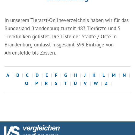
In unserem Tierarzt-Onlineverzeichnis haben wir für das
Bundesland Brandenburg zurzeit 483 Tierärzte und 5
Tierkliniken gelistet. Die Liste der Städte / Orte in
Brandenburg umfasst insgesamt 399 Einträge von
Ahrensfelde bis Zossen.
A
B
C
D
E
F
G
H
J
K
L
M
N
O
P
R
S
T
U
V
W
Z