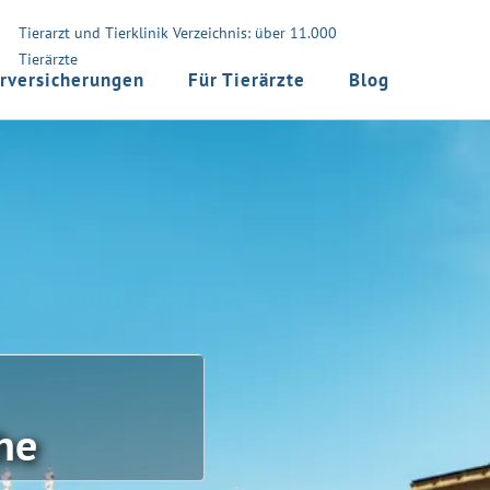
Tierarzt und Tierklinik Verzeichnis: über 11.000
Tierärzte
rversicherungen
Für Tierärzte
Blog
he