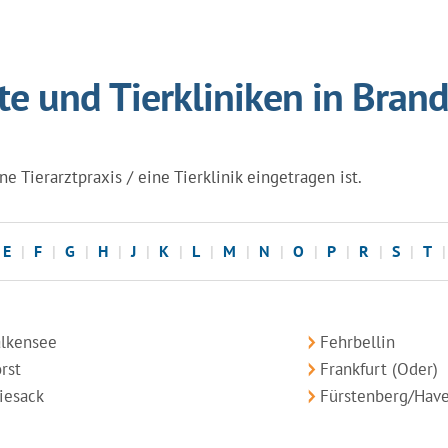
zte und Tierkliniken in Bran
e Tierarztpraxis / eine Tierklinik eingetragen ist.
E
F
G
H
J
K
L
M
N
O
P
R
S
T
alkensee
Fehrbellin
rst
Frankfurt (Oder)
iesack
Fürstenberg/Have