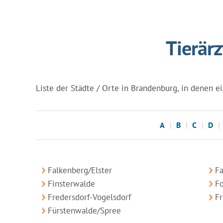
Tierär
Liste der Städte / Orte in Brandenburg, in denen ein
A
B
C
D
Falkenberg/Elster
F
Finsterwalde
Fo
Fredersdorf-Vogelsdorf
Fr
Fürstenwalde/Spree