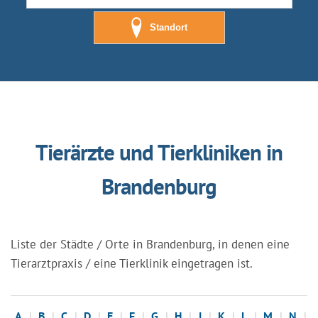
Standort
Tierärzte und Tierkliniken in
Brandenburg
Liste der Städte / Orte in Brandenburg, in denen eine
Tierarztpraxis / eine Tierklinik eingetragen ist.
A
B
C
D
E
F
G
H
J
K
L
M
N