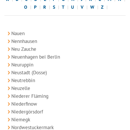
O
P
R
S
T
U
V
W
Z
Nauen
Nennhausen
Neu Zauche
Neuenhagen bei Berlin
Neuruppin
Neustadt (Dosse)
Neutrebbin
Neuzelle
Niederer Fläming
Niederfinow
Niedergörsdorf
Niemegk
Nordwestuckermark