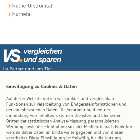
Nuthe-Urstromtal
Nuthetal
Ihr Partner rund ums Tier
Vertrag widerruf
Einwilligung zu Cookies & Daten
Auf dieser Website nutzen wir Cookies und vergleichbare
Inhalt
Funktionen zur Verarbeitung von Endgeräteinformationen und
personenbezogenen Daten. Die Verarbeitung dient der
Tierarzt-Suche
Einbindung von Inhalten, externen Diensten und Elementen
Dritter, der statistischen Analyse/Messung, personalisierten
Werbung sowie der Einbindung sozialer Medien. Je nach Funktion
Hinweise
werden dabei Daten an Dritte weitergegeben und von diesen
verarbeitet. Diese Einwilligung ist freiwillig, für die Nutzung