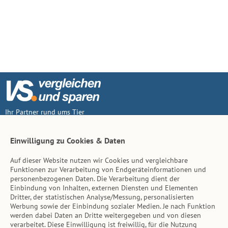
Ihr Partner rund ums Tier
Vertrag widerruf
Einwilligung zu Cookies & Daten
Auf dieser Website nutzen wir Cookies und vergleichbare
Inhalt
Funktionen zur Verarbeitung von Endgeräteinformationen und
personenbezogenen Daten. Die Verarbeitung dient der
Tierarzt-Suche
Einbindung von Inhalten, externen Diensten und Elementen
Dritter, der statistischen Analyse/Messung, personalisierten
Werbung sowie der Einbindung sozialer Medien. Je nach Funktion
Hinweise
werden dabei Daten an Dritte weitergegeben und von diesen
verarbeitet. Diese Einwilligung ist freiwillig, für die Nutzung