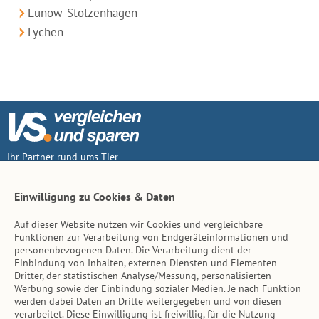
Lunow-Stolzenhagen
Lychen
Ihr Partner rund ums Tier
Vertrag widerruf
Einwilligung zu Cookies & Daten
Auf dieser Website nutzen wir Cookies und vergleichbare
Inhalt
Funktionen zur Verarbeitung von Endgeräteinformationen und
personenbezogenen Daten. Die Verarbeitung dient der
Tierarzt-Suche
Einbindung von Inhalten, externen Diensten und Elementen
Dritter, der statistischen Analyse/Messung, personalisierten
Werbung sowie der Einbindung sozialer Medien. Je nach Funktion
Hinweise
werden dabei Daten an Dritte weitergegeben und von diesen
verarbeitet. Diese Einwilligung ist freiwillig, für die Nutzung