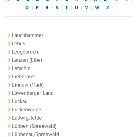
O
P
R
S
T
U
V
W
Z
Lauchhammer
Lebus
Leegebruch
Lenzen (Elbe)
Letschin
Lieberose
Lindow (Mark)
Löwenberger Land
Luckau
Luckenwalde
Ludwigsfelde
Lübben (Spreewald)
Lübbenau/Spreewald