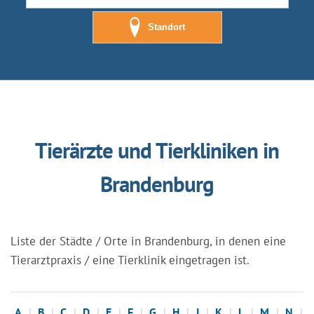
Standort
Tierärzte und Tierkliniken in
Brandenburg
Liste der Städte / Orte in Brandenburg, in denen eine
Tierarztpraxis / eine Tierklinik eingetragen ist.
A
B
C
D
E
F
G
H
J
K
L
M
N