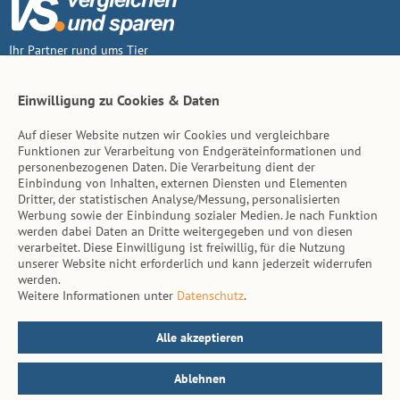
Ihr Partner rund ums Tier
Vertrag widerruf
Einwilligung zu Cookies & Daten
Auf dieser Website nutzen wir Cookies und vergleichbare
Inhalt
Funktionen zur Verarbeitung von Endgeräteinformationen und
personenbezogenen Daten. Die Verarbeitung dient der
Tierarzt-Suche
Einbindung von Inhalten, externen Diensten und Elementen
Dritter, der statistischen Analyse/Messung, personalisierten
Werbung sowie der Einbindung sozialer Medien. Je nach Funktion
Hinweise
werden dabei Daten an Dritte weitergegeben und von diesen
verarbeitet. Diese Einwilligung ist freiwillig, für die Nutzung
AGB
unserer Website nicht erforderlich und kann jederzeit widerrufen
werden.
Impressum
Weitere Informationen unter
Datenschutz
.
Datenschutz
Kontakt
Alle akzeptieren
Ablehnen
© vs. vergleichen-und-sparen.de 2026