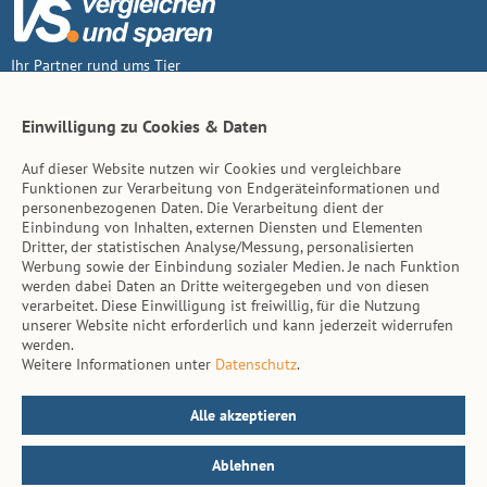
Ihr Partner rund ums Tier
Vertrag widerruf
Einwilligung zu Cookies & Daten
Auf dieser Website nutzen wir Cookies und vergleichbare
Inhalt
Funktionen zur Verarbeitung von Endgeräteinformationen und
personenbezogenen Daten. Die Verarbeitung dient der
Tierarzt-Suche
Einbindung von Inhalten, externen Diensten und Elementen
Dritter, der statistischen Analyse/Messung, personalisierten
Werbung sowie der Einbindung sozialer Medien. Je nach Funktion
Hinweise
werden dabei Daten an Dritte weitergegeben und von diesen
verarbeitet. Diese Einwilligung ist freiwillig, für die Nutzung
AGB
unserer Website nicht erforderlich und kann jederzeit widerrufen
werden.
Impressum
Weitere Informationen unter
Datenschutz
.
Datenschutz
Kontakt
Alle akzeptieren
Ablehnen
© vs. vergleichen-und-sparen.de 2026