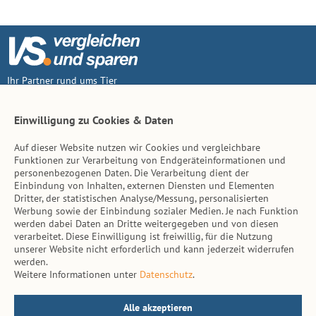
Ihr Partner rund ums Tier
Vertrag widerruf
Einwilligung zu Cookies & Daten
Auf dieser Website nutzen wir Cookies und vergleichbare
Inhalt
Funktionen zur Verarbeitung von Endgeräteinformationen und
personenbezogenen Daten. Die Verarbeitung dient der
Tierarzt-Suche
Einbindung von Inhalten, externen Diensten und Elementen
Dritter, der statistischen Analyse/Messung, personalisierten
Werbung sowie der Einbindung sozialer Medien. Je nach Funktion
Hinweise
werden dabei Daten an Dritte weitergegeben und von diesen
verarbeitet. Diese Einwilligung ist freiwillig, für die Nutzung
AGB
unserer Website nicht erforderlich und kann jederzeit widerrufen
werden.
Impressum
Weitere Informationen unter
Datenschutz
.
Datenschutz
Kontakt
Alle akzeptieren