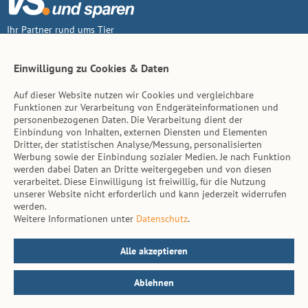
Ihr Partner rund ums Tier
Vertrag widerruf
Einwilligung zu Cookies & Daten
Auf dieser Website nutzen wir Cookies und vergleichbare
Inhalt
Funktionen zur Verarbeitung von Endgeräteinformationen und
personenbezogenen Daten. Die Verarbeitung dient der
Tierarzt-Suche
Einbindung von Inhalten, externen Diensten und Elementen
Dritter, der statistischen Analyse/Messung, personalisierten
Werbung sowie der Einbindung sozialer Medien. Je nach Funktion
Hinweise
werden dabei Daten an Dritte weitergegeben und von diesen
verarbeitet. Diese Einwilligung ist freiwillig, für die Nutzung
AGB
unserer Website nicht erforderlich und kann jederzeit widerrufen
werden.
Impressum
Weitere Informationen unter
Datenschutz
.
Datenschutz
Kontakt
Alle akzeptieren
Ablehnen
© vs. vergleichen-und-sparen.de 2026