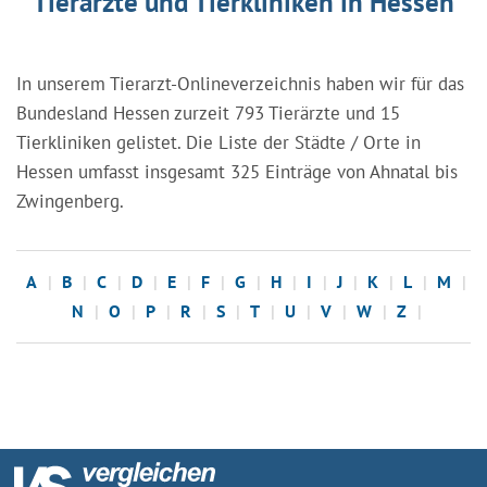
Tierärzte und Tierkliniken in Hessen
In unserem Tierarzt-Onlineverzeichnis haben wir für das
Bundesland Hessen zurzeit 793 Tierärzte und 15
Tierkliniken gelistet. Die Liste der Städte / Orte in
Hessen umfasst insgesamt 325 Einträge von Ahnatal bis
Zwingenberg.
A
B
C
D
E
F
G
H
I
J
K
L
M
N
O
P
R
S
T
U
V
W
Z