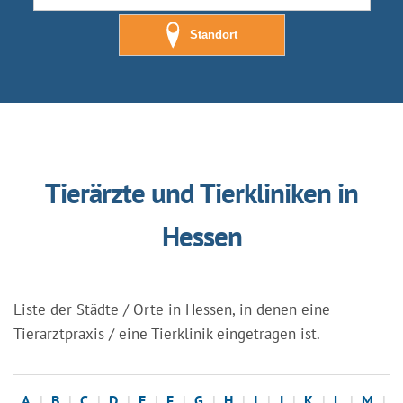
Standort
Tierärzte und Tierkliniken in
Hessen
Liste der Städte / Orte in Hessen, in denen eine
Tierarztpraxis / eine Tierklinik eingetragen ist.
A
B
C
D
E
F
G
H
I
J
K
L
M