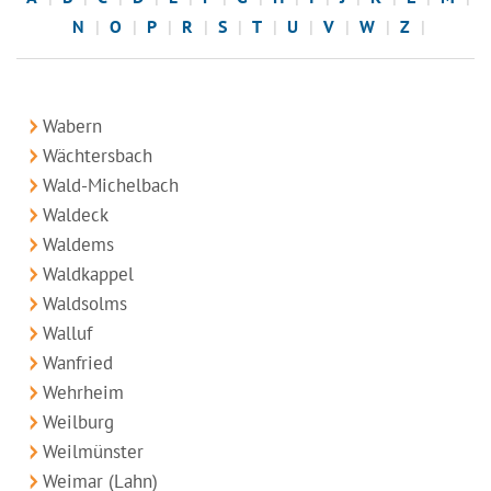
N
O
P
R
S
T
U
V
W
Z
Wabern
Wächtersbach
Wald-Michelbach
Waldeck
Waldems
Waldkappel
Waldsolms
Walluf
Wanfried
Wehrheim
Weilburg
Weilmünster
Weimar (Lahn)