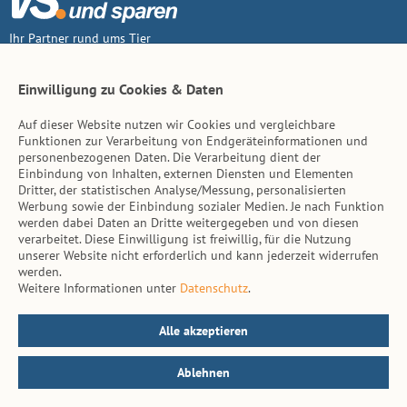
Ihr Partner rund ums Tier
Vertrag widerruf
Einwilligung zu Cookies & Daten
Auf dieser Website nutzen wir Cookies und vergleichbare
Inhalt
Funktionen zur Verarbeitung von Endgeräteinformationen und
personenbezogenen Daten. Die Verarbeitung dient der
Tierarzt-Suche
Einbindung von Inhalten, externen Diensten und Elementen
Dritter, der statistischen Analyse/Messung, personalisierten
Werbung sowie der Einbindung sozialer Medien. Je nach Funktion
Hinweise
werden dabei Daten an Dritte weitergegeben und von diesen
verarbeitet. Diese Einwilligung ist freiwillig, für die Nutzung
AGB
unserer Website nicht erforderlich und kann jederzeit widerrufen
werden.
Impressum
Weitere Informationen unter
Datenschutz
.
Datenschutz
Kontakt
Alle akzeptieren
Ablehnen
© vs. vergleichen-und-sparen.de 2026