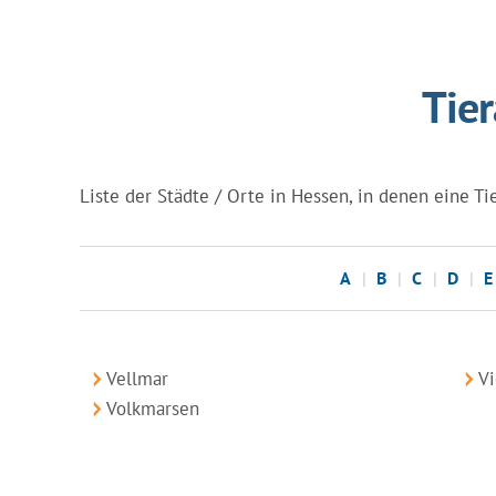
Tier
Liste der Städte / Orte in Hessen, in denen eine Tie
A
B
C
D
E
Vellmar
V
Volkmarsen