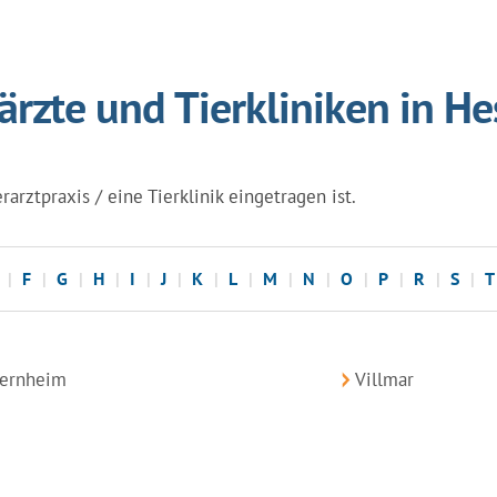
ärzte und Tierkliniken in H
rarztpraxis / eine Tierklinik eingetragen ist.
F
G
H
I
J
K
L
M
N
O
P
R
S
T
iernheim
Villmar