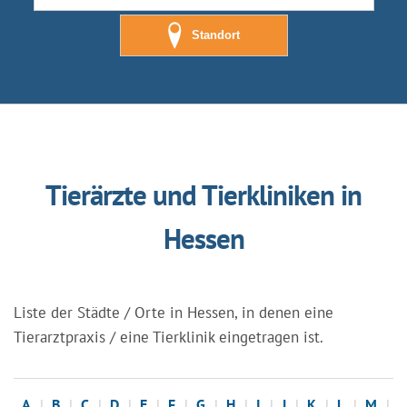
Standort
Tierärzte und Tierkliniken in
Hessen
Liste der Städte / Orte in Hessen, in denen eine
Tierarztpraxis / eine Tierklinik eingetragen ist.
A
B
C
D
E
F
G
H
I
J
K
L
M