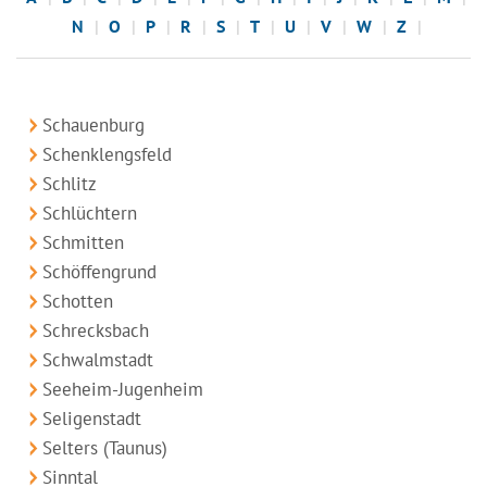
N
O
P
R
S
T
U
V
W
Z
Schauenburg
Schenklengsfeld
Schlitz
Schlüchtern
Schmitten
Schöffengrund
Schotten
Schrecksbach
Schwalmstadt
Seeheim-Jugenheim
Seligenstadt
Selters (Taunus)
Sinntal