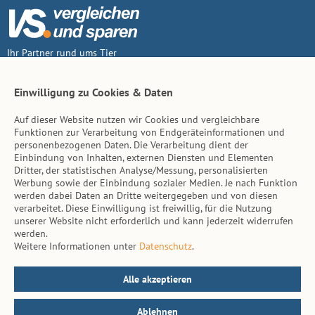
Ihr Partner rund ums Tier
Vertrag widerruf
Einwilligung zu Cookies & Daten
Auf dieser Website nutzen wir Cookies und vergleichbare
Inhalt
Funktionen zur Verarbeitung von Endgeräteinformationen und
personenbezogenen Daten. Die Verarbeitung dient der
Tierarzt-Suche
Einbindung von Inhalten, externen Diensten und Elementen
Dritter, der statistischen Analyse/Messung, personalisierten
Werbung sowie der Einbindung sozialer Medien. Je nach Funktion
Hinweise
werden dabei Daten an Dritte weitergegeben und von diesen
verarbeitet. Diese Einwilligung ist freiwillig, für die Nutzung
AGB
unserer Website nicht erforderlich und kann jederzeit widerrufen
werden.
Impressum
Weitere Informationen unter
Datenschutz
.
Datenschutz
Kontakt
Alle akzeptieren
Ablehnen