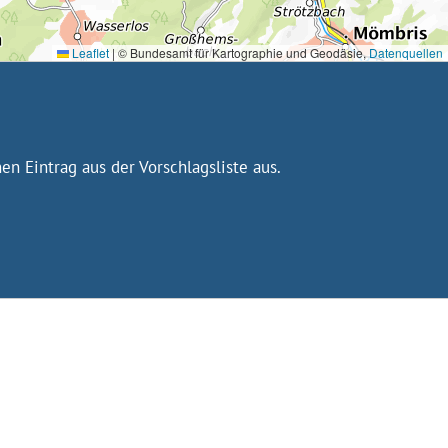
Leaflet
|
© Bundesamt für Kartographie und Geodäsie,
Datenquellen
n Eintrag aus der Vorschlagsliste aus.