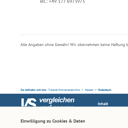
Tel.: +49 177 6973973
Alle Angaben ohne Gewähr! Wir übernehmen keine Haftung b
Sie befinden sich hier:
Tierarzt-Onlineverzeichnis
Hessen
Rodenbach
Inhalt
Tierarzt-Suche
Ihr Partner rund ums Tier
Einwilligung zu Cookies & Daten