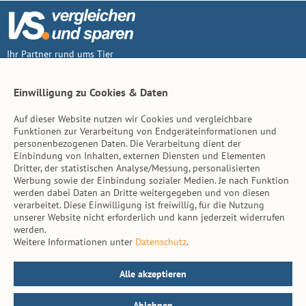
Ihr Partner rund ums Tier
Vertrag widerruf
Einwilligung zu Cookies & Daten
Auf dieser Website nutzen wir Cookies und vergleichbare
Inhalt
Funktionen zur Verarbeitung von Endgeräteinformationen und
personenbezogenen Daten. Die Verarbeitung dient der
Tierarzt-Suche
Einbindung von Inhalten, externen Diensten und Elementen
Dritter, der statistischen Analyse/Messung, personalisierten
Werbung sowie der Einbindung sozialer Medien. Je nach Funktion
Hinweise
werden dabei Daten an Dritte weitergegeben und von diesen
verarbeitet. Diese Einwilligung ist freiwillig, für die Nutzung
AGB
unserer Website nicht erforderlich und kann jederzeit widerrufen
werden.
Impressum
Weitere Informationen unter
Datenschutz
.
Datenschutz
Kontakt
Alle akzeptieren
Ablehnen