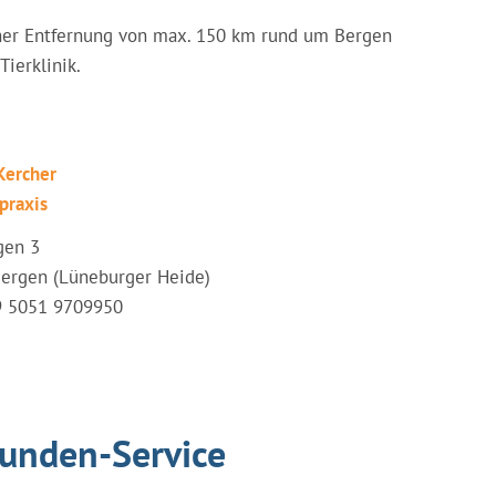
 einer Entfernung von max. 150 km rund um Bergen
ierklinik.
Kercher
praxis
gen 3
ergen (Lüneburger Heide)
49 5051 9709950
tunden-Service