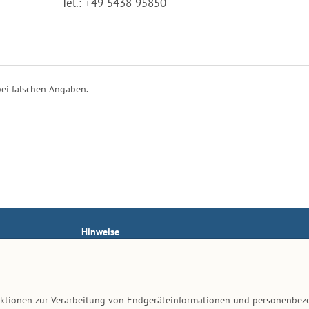
Tel.: +49 5438 95850
ei falschen Angaben.
Hinweise
AGB
Impressum
Datenschutz
unktionen zur Verarbeitung von Endgeräteinformationen und personenbez
Kontakt