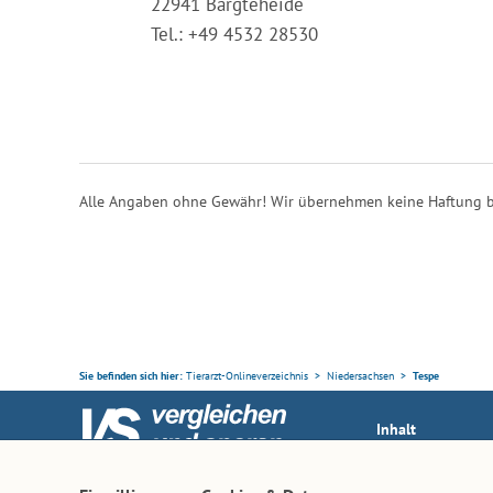
22941 Bargteheide
Tel.: +49 4532 28530
Alle Angaben ohne Gewähr! Wir übernehmen keine Haftung b
Sie befinden sich hier:
Tierarzt-Onlineverzeichnis
Niedersachsen
Tespe
Inhalt
Tierarzt-Suche
Ihr Partner rund ums Tier