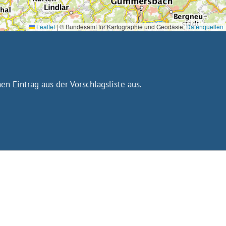
Leaflet
|
© Bundesamt für Kartographie und Geodäsie,
Datenquellen
n Eintrag aus der Vorschlagsliste aus.