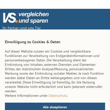
Ihr Partner rund ums Tier
Vertrag widerruf
Einwilligung zu Cookies & Daten
Auf dieser Website nutzen wir Cookies und vergleichbare
Inhalt
Funktionen zur Verarbeitung von Endgeräteinformationen und
personenbezogenen Daten. Die Verarbeitung dient der
Tierarzt-Suche
Einbindung von Inhalten, externen Diensten und Elementen
Dritter, der statistischen Analyse/Messung, personalisierten
Werbung sowie der Einbindung sozialer Medien. Je nach Funktion
Hinweise
werden dabei Daten an Dritte weitergegeben und von diesen
verarbeitet. Diese Einwilligung ist freiwillig, für die Nutzung
AGB
unserer Website nicht erforderlich und kann jederzeit widerrufen
werden.
Impressum
Weitere Informationen unter
Datenschutz
.
Datenschutz
Kontakt
Alle akzeptieren