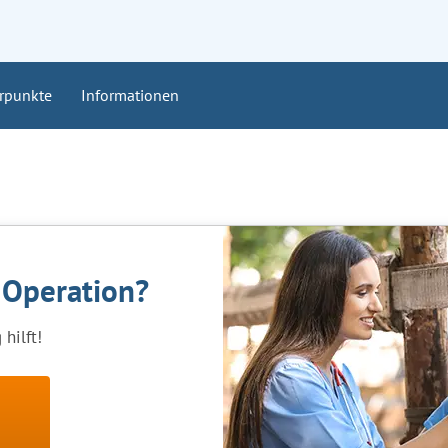
rpunkte
Informationen
e Operation?
hilft!