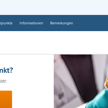
rpunkte
Informationen
Bemerkungen
ankt?
lft!