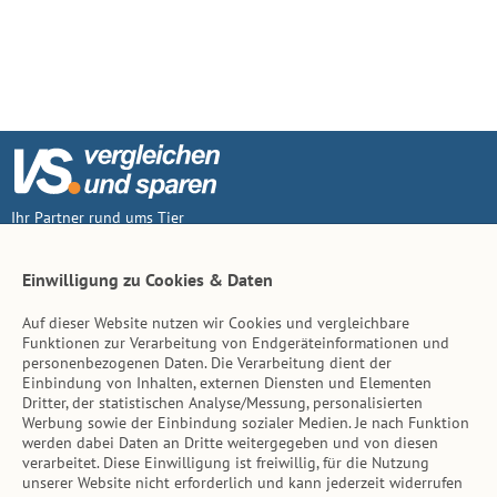
Ihr Partner rund ums Tier
Vertrag widerruf
Einwilligung zu Cookies & Daten
Auf dieser Website nutzen wir Cookies und vergleichbare
Inhalt
Funktionen zur Verarbeitung von Endgeräteinformationen und
personenbezogenen Daten. Die Verarbeitung dient der
Tierarzt-Suche
Einbindung von Inhalten, externen Diensten und Elementen
Dritter, der statistischen Analyse/Messung, personalisierten
Werbung sowie der Einbindung sozialer Medien. Je nach Funktion
Hinweise
werden dabei Daten an Dritte weitergegeben und von diesen
verarbeitet. Diese Einwilligung ist freiwillig, für die Nutzung
AGB
unserer Website nicht erforderlich und kann jederzeit widerrufen