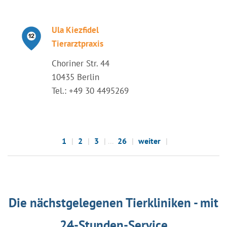
Ula Kiezfidel
Tierarztpraxis
Choriner Str. 44
10435 Berlin
Tel.: +49 30 4495269
1
2
3
...
26
weiter
Die nächstgelegenen Tierkliniken - mit
24-Stunden-Service