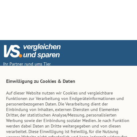
Ihr Partner rund ums Tier
Vertrag widerruf
Einwilligung zu Cookies & Daten
Auf dieser Website nutzen wir Cookies und vergleichbare
Inhalt
Funktionen zur Verarbeitung von Endgeräteinformationen und
personenbezogenen Daten. Die Verarbeitung dient der
Tierarzt-Suche
Einbindung von Inhalten, externen Diensten und Elementen
Dritter, der statistischen Analyse/Messung, personalisierten
Werbung sowie der Einbindung sozialer Medien. Je nach Funktion
Hinweise
werden dabei Daten an Dritte weitergegeben und von diesen
verarbeitet. Diese Einwilligung ist freiwillig, für die Nutzung
AGB