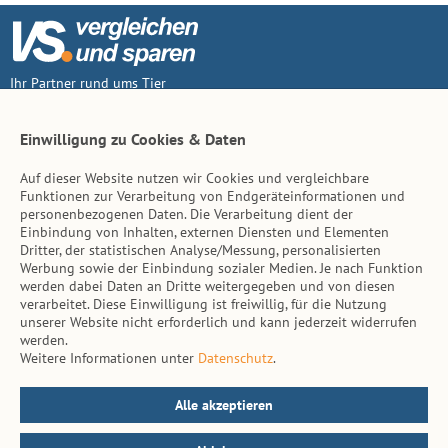
Ihr Partner rund ums Tier
Vertrag widerruf
Einwilligung zu Cookies & Daten
Auf dieser Website nutzen wir Cookies und vergleichbare
Inhalt
Funktionen zur Verarbeitung von Endgeräteinformationen und
personenbezogenen Daten. Die Verarbeitung dient der
Tierarzt-Suche
Einbindung von Inhalten, externen Diensten und Elementen
Dritter, der statistischen Analyse/Messung, personalisierten
Werbung sowie der Einbindung sozialer Medien. Je nach Funktion
Hinweise
werden dabei Daten an Dritte weitergegeben und von diesen
verarbeitet. Diese Einwilligung ist freiwillig, für die Nutzung
AGB
unserer Website nicht erforderlich und kann jederzeit widerrufen
werden.
Impressum
Weitere Informationen unter
Datenschutz
.
Datenschutz
Kontakt
Alle akzeptieren