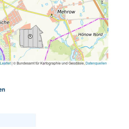
Leaflet
|
© Bundesamt für Kartographie und Geodäsie,
Datenquellen
en