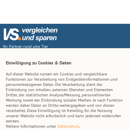
Ihr Partner rund ums Tier
Vertrag widerruf
Einwilligung zu Cookies & Daten
Auf dieser Website nutzen wir Cookies und vergleichbare
Inhalt
Funktionen zur Verarbeitung von Endgeräteinformationen und
personenbezogenen Daten. Die Verarbeitung dient der
Tierarzt-Suche
Einbindung von Inhalten, externen Diensten und Elementen
Dritter, der statistischen Analyse/Messung, personalisierten
Werbung sowie der Einbindung sozialer Medien. Je nach Funktion
Hinweise
werden dabei Daten an Dritte weitergegeben und von diesen
verarbeitet. Diese Einwilligung ist freiwillig, für die Nutzung
AGB
unserer Website nicht erforderlich und kann jederzeit widerrufen
werden.
Impressum
Weitere Informationen unter
Datenschutz
.
Datenschutz