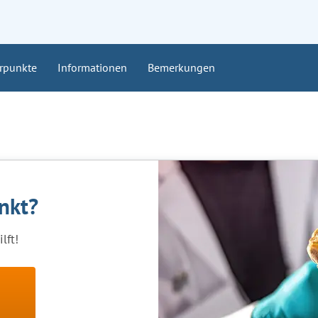
rpunkte
Informationen
Bemerkungen
ankt?
lft!