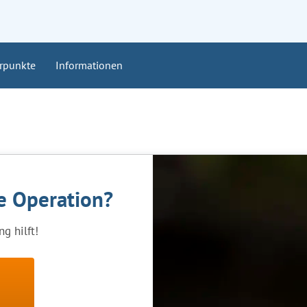
rpunkte
Informationen
ne Operation?
g hilft!