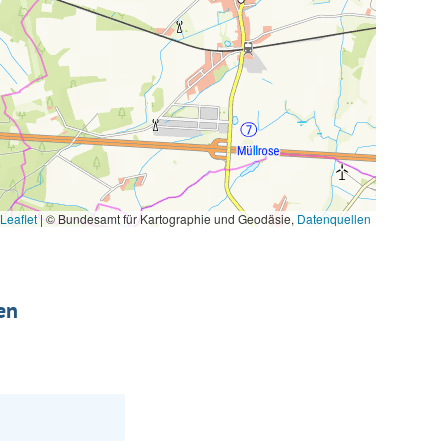
Leaflet
|
© Bundesamt für Kartographie und Geodäsie,
Datenquellen
en