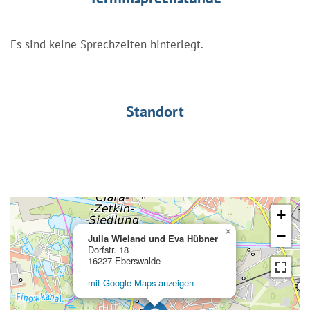
Es sind keine Sprechzeiten hinterlegt.
Standort
+
×
−
Julia Wieland und Eva Hübner
Dorfstr. 18
16227 Eberswalde
mit Google Maps anzeigen