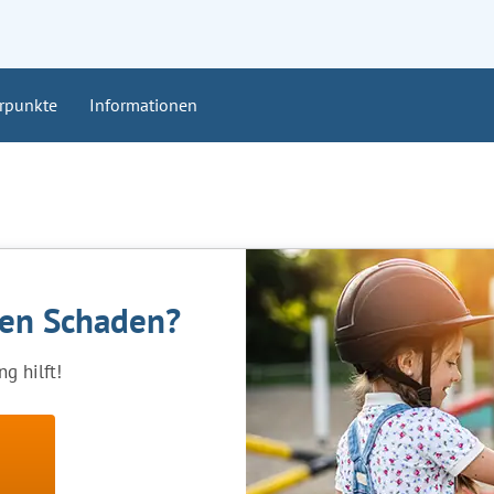
rpunkte
Informationen
nen Schaden?
g hilft!